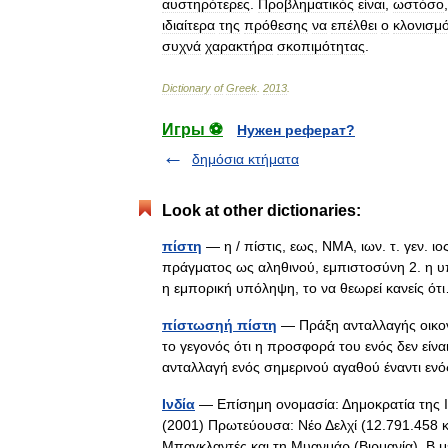
αυστηρότερες
.
Προβληματικός
είναι
,
ωστόσο
ιδιαίτερα
της
πρόθεσης
να
επέλθει
ο
κλονισμ
συχνά
χαρακτήρα
σκοπιμότητας
.
Dictionary
of
Greek
.
2013
.
Игры ⚽
Нужен реферат?
δημόσια κτήματα
Look at other dictionaries:
πίστη
— η / πίστις, εως, ΝΜΑ, ιων. τ. γεν. ι
πράγματος ως αληθινού, εμπιστοσύνη 2. η υπ
η εμπορική υπόληψη, το να θεωρεί κανείς 
πίστωσηή πίστη
— Πράξη ανταλλαγής οικο
το γεγονός ότι η προσφορά του ενός δεν είνα
ανταλλαγή ενός σημερινού αγαθού έναντι ε
Ινδία
— Επίσημη ονομασία: Δημοκρατία της Ι
(2001) Πρωτεύουσα: Νέο Δελχί (12.791.458 κά
Μπαγκλαντές και τη Μυανμάρ (Βιρμανία), Β