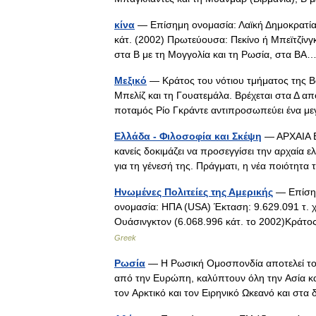
κίνα
— Επίσημη ονομασία: Λαϊκή Δημοκρατία 
κάτ. (2002) Πρωτεύουσα: Πεκίνο ή Μπεϊτζίνγκ
στα Β με τη Μογγολία και τη Ρωσία, στα 
Μεξικό
— Κράτος του νότιου τμήματος της Βόρ
Μπελίζ και τη Γουατεμάλα. Βρέχεται στα Δ α
ποταμός Pίο Γκράντε αντιπροσωπεύει ένα
Ελλάδα - Φιλοσοφία και Σκέψη
— ΑΡΧΑΙΑ Ε
κανείς δοκιμάζει να προσεγγίσει την αρχαία 
για τη γένεσή της. Πράγματι, η νέα ποιότ
Ηνωμένες Πολιτείες της Αμερικής
— Επίσημ
ονομασία: ΗΠΑ (USA) Έκταση: 9.629.091 τ. 
Ουάσινγκτον (6.068.996 κάτ. το 2002)Κράτο
Greek
Ρωσία
— H Pωσική Oμοσπονδία αποτελεί το μ
από την Eυρώπη, καλύπτουν όλη την Aσία κα
τον Aρκτικό και τον Eιρηνικό Ωκεανό και σ