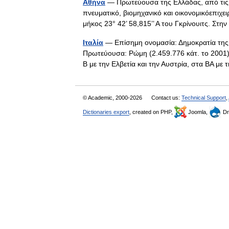
Αθήνα
— Πρωτεύουσα της Ελλάδας, από τις 1
πνευματικό, βιομηχανικό και οικονομικόεπιχει
μήκος 23° 42’ 58,815’’ Α του Γκρίνουιτς. Στ
Ιταλία
— Επίσημη ονομασία: Δημοκρατία της 
Πρωτεύουσα: Ρώμη (2.459.776 κάτ. το 2001)
Β με την Ελβετία και την Αυστρία, στα ΒΑ 
© Academic, 2000-2026
Contact us:
Technical Support
,
Dictionaries export
, created on PHP,
Joomla,
Dr