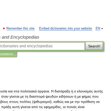
Remember this site
Embed dictionaries into your website
EN
s and Encyclopedias
Search!
pretations
ουσία
και
στα
πολιτειακά
όργανα
.
Η
διατάραξη
ή
ο
κλονισμός
αυτής
,
όταν
γίνεται
με
τη
διασπορά
ψευδών
ειδήσεων
ή
με
φήμες
που
όβους
στους
πολίτες
(
ψιθυρισμοί
),
καθώς
και
με
την
πρόθεση
να
η
πράξη
αυτή
γίνεται
από
τις
εφημερίδες
,
οι
ποινές
είναι