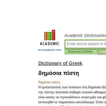
Academic Dictionarie
en-academic.com
Dictionary of Greek
Inter
Dictionary of Greek
δημόσια πίστη
δημόσια
πίστη
Η
εμπιστοσύνη
των
πολιτών
στη
δημόσια
εξ
της
πίστης
αποτελεί
σοβαρό
ποινικό
αδίκημα
είναι
ικανές
να
προκαλέσουν
ανησυχίες
και
φ
επιτευχθεί
το
παραπάνω
αποτέλεσμα
.
Όταν