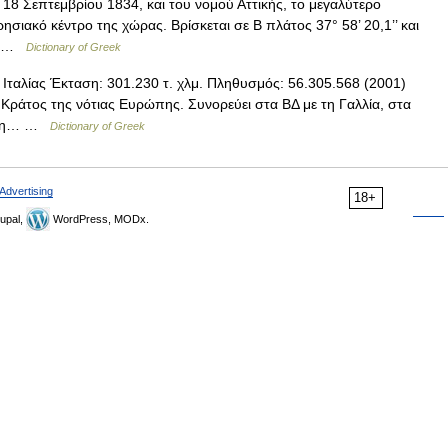
8 Σεπτεμβρίου 1834, και του νομού Αττικής, το μεγαλύτερο
ρησιακό κέντρο της χώρας. Βρίσκεται σε Β πλάτος 37° 58’ 20,1’’ και
ην …
Dictionary of Greek
Ιταλίας Έκταση: 301.230 τ. χλμ. Πληθυσμός: 56.305.568 (2001)
Κράτος της νότιας Ευρώπης. Συνορεύει στα ΒΔ με τη Γαλλία, στα
με τη… …
Dictionary of Greek
Advertising
18+
upal,
WordPress, MODx.