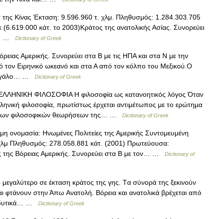
της Κίνας Έκταση: 9.596.960 τ. χλμ. Πληθυσμός: 1.284.303.705
 (6.619.000 κάτ. το 2003)Κράτος της ανατολικής Ασίας. Συνορεύει
ΒΑ… …
Dictionary of Greek
ειας Αμερικής. Συνορεύει στα Β με τις ΗΠΑ και στα Ν με την
πό τον Ειρηνικό ωκεανό και στα Α από τον κόλπο του Μεξικού.O
 μεγάλο… …
Dictionary of Greek
ΛΛΗΝΙΚΗ ΦΙΛΟΣΟΦΙΑ Η φιλοσοφία ως κατανοητικός λόγος Όταν
ελληνική φιλοσοφία, πρωτίστως έρχεται αντιμέτωπος με το ερώτημα
ητα των φιλοσοφικών θεωρήσεων της… …
Dictionary of Greek
η ονομασία: Ηνωμένες Πολιτείες της Αμερικής Συντομευμένη
χλμ Πληθυσμός: 278.058.881 κάτ. (2001) Πρωτεύουσα:
ς της Βόρειας Αμερικής. Συνορεύει στα Β με τον… …
Dictionary of
εγαλύτερο σε έκταση κράτος της γης. Tα σύνορά της ξεκινούν
ι φτάνουν στην Άπω Aνατολή. Bόρεια και ανατολικά βρέχεται από
τα δυτικά… …
Dictionary of Greek