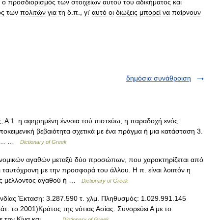
,
ο
προσδιορισμός
των
στοιχείων
αυτού
του
αδικήματος
και
ός
των
πολιτών
για
τη
δ
.
π
.,
γι
’
αυτό
οι
διώξεις
μπορεί
να
παίρνουν
δημόσια συνάθροιση
ος, Α 1. η αφηρημένη έννοια τού πιστεύω, η παραδοχή ενός
οκειμενική βεβαιότητα σχετικά με ένα πράγμα ή μια κατάσταση 3.
ότι… …
Dictionary of Greek
νομικών αγαθών μεταξύ δύο προσώπων, που χαρακτηρίζεται από
ι ταυτόχρονη με την προσφορά του άλλου. Η π. είναι λοιπόν η
νός μέλλοντος αγαθού ή …
Dictionary of Greek
νδίας Έκταση: 3.287.590 τ. χλμ. Πληθυσμός: 1.029.991.145
τ. το 2001)Κράτος της νότιας Ασίας. Συνορεύει Α με το
 με την Κίνα και… …
Dictionary of Greek